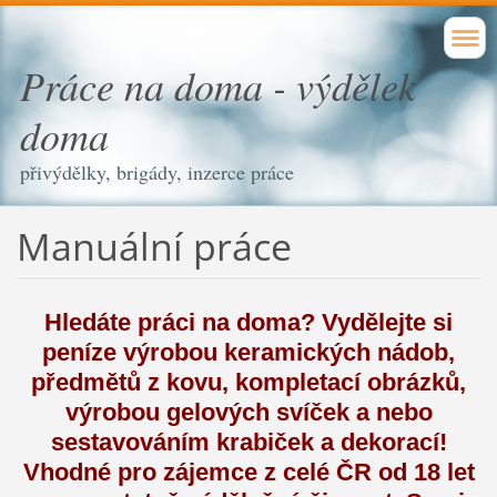
Práce na doma - výdělek
doma
přivýdělky, brigády, inzerce práce
Manuální práce
Hledáte práci na doma? Vydělejte si
peníze výrobou keramických nádob,
předmětů z kovu, kompletací obrázků,
výrobou gelových svíček a nebo
sestavováním krabiček a dekorací!
Vhodné pro zájemce z celé ČR od 18 let