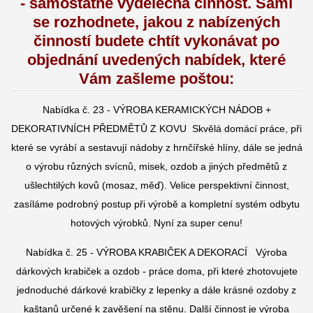
- samostatně výdělečná činnost.
Sami
se rozhodnete, jakou z nabízených
činností budete chtít vykonávat po
objednání uvedených nabídek, které
Vám zašleme poštou:
Nabídka č. 23 - VÝROBA KERAMICKÝCH NÁDOB +
DEKORATIVNÍCH PŘEDMĚTŮ Z KOVU Skvělá domácí práce, při
které se vyrábí a sestavují nádoby z hrnčířské hlíny, dále se jedná
o výrobu různých svícnů, misek, ozdob a jiných předmětů z
ušlechtilých kovů (mosaz, měď). Velice perspektivní činnost,
zasíláme podrobný postup při výrobě a kompletní systém odbytu
hotových výrobků. Nyní za super cenu!
Nabídka č. 25 - VÝROBA KRABIČEK A DEKORACÍ
Výroba
dárkových krabiček a ozdob - práce doma, při které zhotovujete
jednoduché dárkové krabičky z lepenky a dále krásné ozdoby z
kaštanů určené
k zavěšení na stěnu. Další činnost je výroba