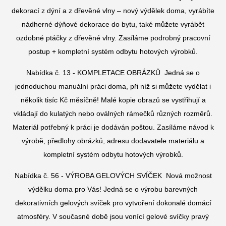
dekorací z dýní a z dřevěné vlny – nový výdělek doma, vyrábíte
nádherné dýňové dekorace do bytu, také můžete vyrábět
ozdobné ptáčky z dřevěné vlny. Zasíláme podrobný pracovní
postup + kompletní systém odbytu hotových výrobků.
Nabídka č. 13 - KOMPLETACE OBRÁZKŮ
Jedná se o
jednoduchou manuální práci doma, při níž
si můžete vydělat i
několik tisíc Kč měsíčně! Malé kopie obrazů se vystřihují a
vkládají do kulatých nebo oválných rámečků různých rozměrů.
Materiál potřebný k práci je dodáván poštou. Zasíláme návod k
výrobě, předlohy obrázků, adresu dodavatele materiálu a
kompletní systém odbytu hotových výrobků.
Nabídka č. 56 - VÝROBA GELOVÝCH SVÍČEK
Nová možnost
výdělku doma pro Vás! Jedná
se o výrobu barevných
dekorativních gelových svíček pro vytvoření dokonalé domácí
atmosféry. V současné době jsou vonící gelové svíčky pravý